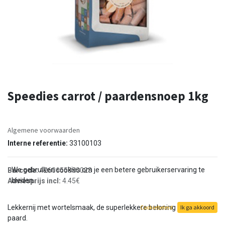
Speedies carrot / paardensnoep 1kg
Algemene voorwaarden
Interne referentie:
33100103
We gebruiken cookies om je een betere gebruikerservaring te
Barcode:
4260655850023
bieden.
Adviesprijs incl:
4.45€
Cookiebeleid
Ik ga akkoord
Lekkernij met wortelsmaak, de superlekkere beloning voor uw
paard.