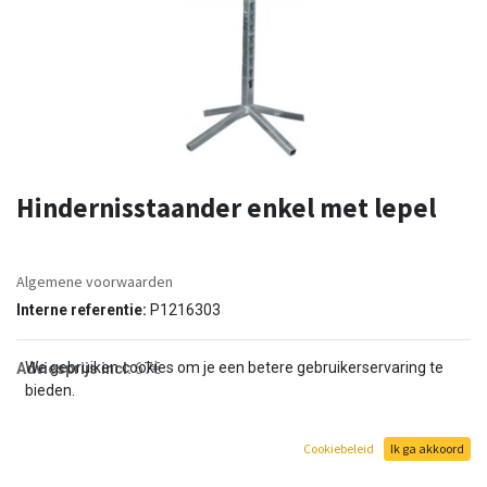
Hindernisstaander enkel met lepel
Algemene voorwaarden
Interne referentie:
P1216303
We gebruiken cookies om je een betere gebruikerservaring te
Adviesprijs incl:
67€
bieden.
Cookiebeleid
Ik ga akkoord